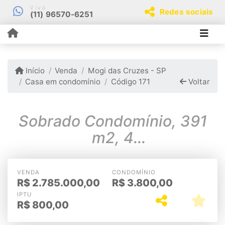
Vivo
Redes sociais
(11) 96570-6251
Início
Venda
Mogi das Cruzes - SP
Casa em condomínio
Código 171
Voltar
Sobrado Condomínio, 391
m2, 4
sts,Piscina,Sauna,Amplo
Gourmet, Mobiliada
VENDA
CONDOMÍNIO
R$
2.785.000,00
R$
3.800,00
IPTU
R$
800,00